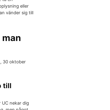
plysning eller
n vänder sig till
m man
5, 30 oktober
till
r UC nekar dig
tag, men något