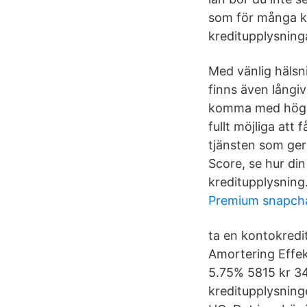
som för många ku
kreditupplysning
Med vänlig hälsn
finns även långi
komma med högre 
fullt möjliga att
tjänsten som ger 
Score, se hur din
kreditupplysning
Premium snapcha
ta en kontokredi
Amortering Effek
5.75% 5815 kr 34
kreditupplysning