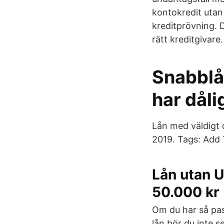
kontokredit utan
kreditprövning. D
rätt kreditgivare.
Snabblå
har dåli
Lån med väldigt d
2019. Tags: Add 
Lån utan U
50.000 kr
Om du har så pas
lån bör du inte s