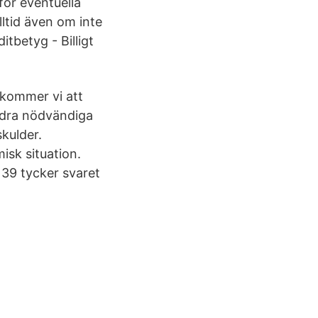
för eventuella
lltid även om inte
itbetyg - Billigt
 kommer vi att
ndra nödvändiga
skulder.
isk situation.
 39 tycker svaret