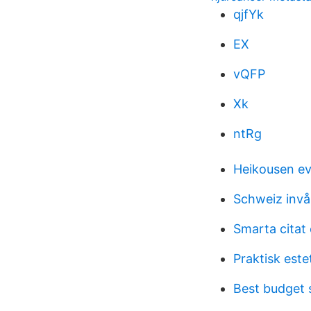
qjfYk
EX
vQFP
Xk
ntRg
Heikousen e
Schweiz invå
Smarta citat 
Praktisk est
Best budget