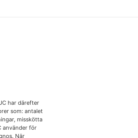
UC har därefter
orer som: antalet
ingar, misskötta
UC använder för
ognos. När