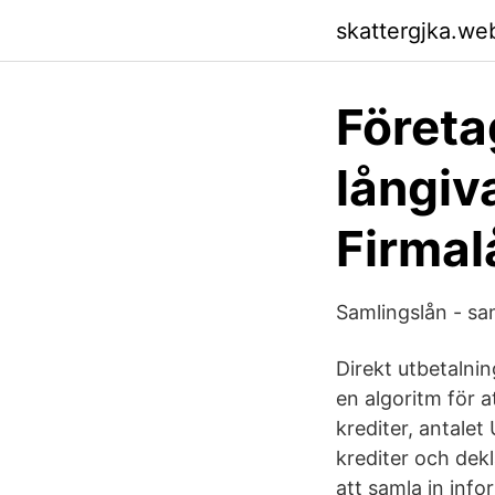
skattergjka.we
Företa
långiva
Firma
Samlingslån - sa
Direkt utbetalni
en algoritm för a
krediter, antale
krediter och dekl
att samla in inf