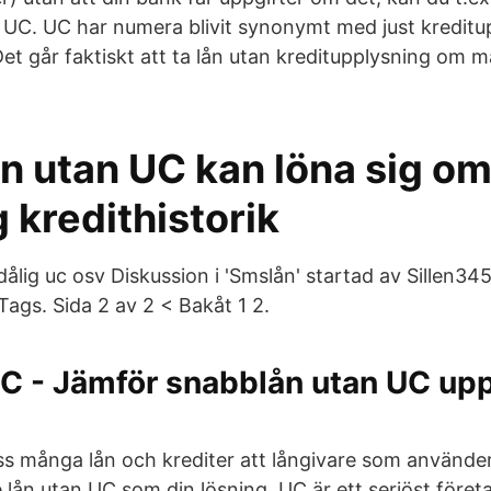
 UC. UC har numera blivit synonymt med just kreditup
et går faktiskt att ta lån utan kreditupplysning om ma
n utan UC kan löna sig o
g kredithistorik
ålig uc osv Diskussion i 'Smslån' startad av Sillen34
Tags. Sida 2 av 2 < Bakåt 1 2.
C - Jämför snabblån utan UC upp 
s många lån och krediter att långivare som använde
e lån utan UC som din lösning. UC är ett seriöst före