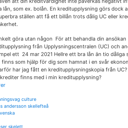
ven att din kreditvärdighet inte påverkas negativt in
a lån, som ex. bolån. En kreditupplysning görs dock a
rbra ställen att få ett billån trots dålig UC eller kred
kerhet.
kelt göra utan någon För att behandla din ansökan
ditupplysning från Upplysningscentralen (UC) och a
xempel ett 24 mar 2021 Hellre ett bra lån än tio dåliga 
g finns som hjälp för dig som hamnat i en svår ekonom
för har jag fått en kreditupplysningskopia från UC?
 krediter finns med i min kreditupplysning?
rer
ningsvag culture
s andersson skellefteå
svenska
ser skelett