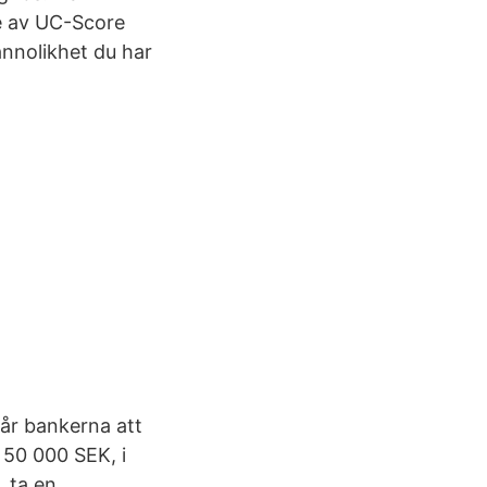
te av UC-Score
sannolikhet du har
får bankerna att
 50 000 SEK, i
. ta en