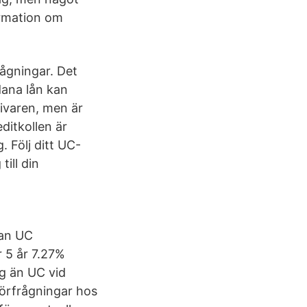
ormation om
rågningar. Det
dana lån kan
ivaren, men är
ditkollen är
. Följ ditt UC-
ill din
tan UC
 5 år 7.27%
g än UC vid
förfrågningar hos