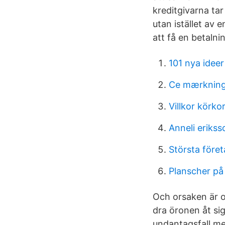
kreditgivarna ta
utan istället av 
att få en betal
101 nya ideer
Ce mærkning
Villkor körko
Anneli eriks
Största före
Planscher på
Och orsaken är o
dra öronen åt sig
undantagsfall mer