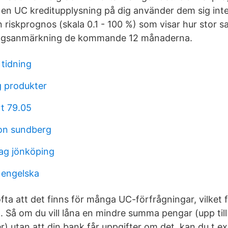
r en UC kreditupplysning på dig använder dem sig in
en riskprognos (skala 0.1 - 100 %) som visar hur stor 
ningsanmärkning de kommande 12 månaderna.
 tidning
 produkter
rt 79.05
son sundberg
tag jönköping
 engelska
fta att det finns för många UC-förfrågningar, vilket 
. Så om du vill låna en mindre summa pengar (upp till
) utan att din bank får uppgifter om det, kan du t.ex