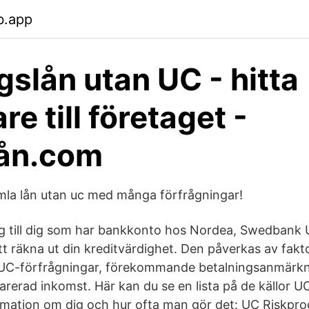
b.app
gslån utan UC - hitta
re till företaget -
lån.com
mla lån utan uc med många förfrågningar!
ng till dig som har bankkonto hos Nordea, Swedbank 
tt räkna ut din kreditvärdighet. Den påverkas av fakt
t UC-förfrågningar, förekommande betalningsanmärkn
arerad inkomst. Här kan du se en lista på de källor 
ormation om dig och hur ofta man gör det: UC Riskpr