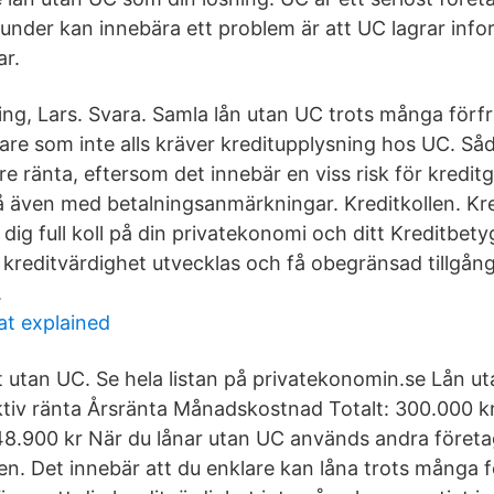
nder kan innebära ett problem är att UC lagrar inf
ar.
ing, Lars. Svara. Samla lån utan UC trots många förf
vare som inte alls kräver kreditupplysning hos UC. Så
ränta, eftersom det innebär en viss risk för kreditg
 få även med betalningsanmärkningar. Kreditkollen. Kre
dig full koll på din privatekonomi och ditt Kreditbetyg
 kreditvärdighet utvecklas och få obegränsad tillgång t
.
t explained
t utan UC. Se hela listan på privatekonomin.se Lån u
tiv ränta Årsränta Månadskostnad Totalt: 300.000 kr
8.900 kr När du lånar utan UC används andra företa
en. Det innebär att du enklare kan låna trots många 