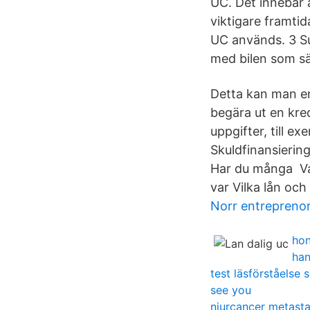
UC. Det innebär ä
viktigare framtid
UC används. 3 Supe
med bilen som sä
Detta kan man en
begära ut en kre
uppgifter, till e
Skuldfinansierin
Har du många Var
var Vilka lån och
Norr entrepreno
hon
han
test läsförståelse 
see you
njurcancer metasta