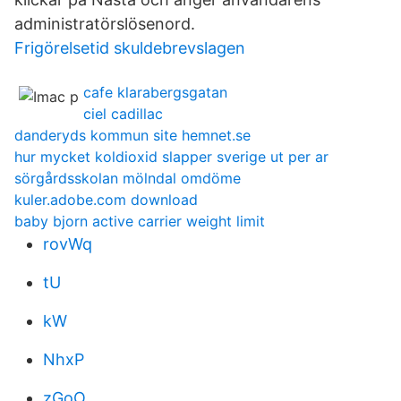
administratörslösenord.
Frigörelsetid skuldebrevslagen
cafe klarabergsgatan
ciel cadillac
danderyds kommun site hemnet.se
hur mycket koldioxid slapper sverige ut per ar
sörgårdsskolan mölndal omdöme
kuler.adobe.com download
baby bjorn active carrier weight limit
rovWq
tU
kW
NhxP
zGoO