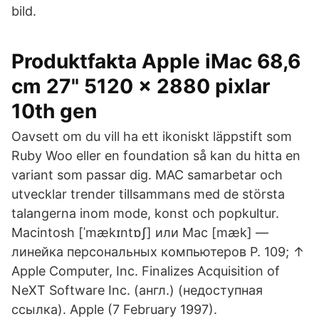
bild.
Produktfakta Apple iMac 68,6
cm 27" 5120 x 2880 pixlar
10th gen
Oavsett om du vill ha ett ikoniskt läppstift som
Ruby Woo eller en foundation så kan du hitta en
variant som passar dig. MAC samarbetar och
utvecklar trender tillsammans med de största
talangerna inom mode, konst och popkultur.
Macintosh [ˈmækɪntɒʃ] или Mac [mæk] —
линейка персональных компьютеров P. 109; ↑
Apple Computer, Inc. Finalizes Acquisition of
NeXT Software Inc. (англ.) (недоступная
ссылка). Apple (7 February 1997).