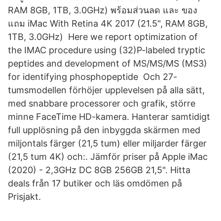
RAM 8GB, 1TB, 3.0GHz) พร้อมส่วนลด และ ของ
แถม iMac With Retina 4K 2017 (21.5", RAM 8GB,
1TB, 3.0GHz) Here we report optimization of
the IMAC procedure using (32)P-labeled tryptic
peptides and development of MS/MS/MS (MS3)
for identifying phosphopeptide Och 27-
tumsmodellen förhöjer upplevelsen på alla sätt,
med snabbare processorer och grafik, större
minne FaceTime HD-kamera. Hanterar samtidigt
full upplösning på den inbyggda skärmen med
miljontals färger (21,5 tum) eller miljarder färger
(21,5 tum 4K) och:. Jämför priser på Apple iMac
(2020) - 2,3GHz DC 8GB 256GB 21,5". Hitta
deals från 17 butiker och läs omdömen på
Prisjakt.