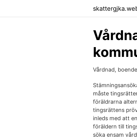
skattergjka.we
Vårdna
komm
Vårdnad, boend
Stämningsansöka
måste tingsrätt
föräldrarna alte
tingsrättens pröv
inleds med att e
föräldern till ti
söka ensam vård