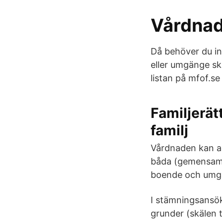
Vårdnad
Då behöver du in
eller umgänge sk
listan på mfof.s
Familjerät
familj
Vårdnaden kan anf
båda (gemensam 
boende och umg
I stämningsansök
grunder (skälen t