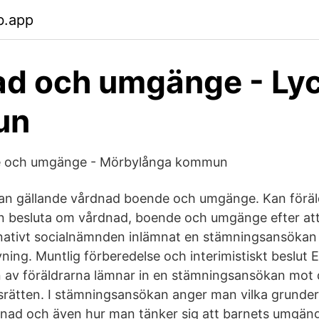
b.app
d och umgänge - Ly
un
e och umgänge - Mörbylånga kommun
n gällande vårdnad boende och umgänge. Kan föräld
en besluta om vårdnad, boende och umgänge efter at
rnativt socialnämnden inlämnat en stämningsansökan 
ning. Muntlig förberedelse och interimistiskt beslut 
n av föräldrarna lämnar in en stämningsansökan mot
ngsrätten. I stämningsansökan anger man vilka grunder
nad och även hur man tänker sig att barnets umgä