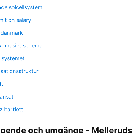
nde solcellsystem
imit on salary
b danmark
ymnasiet schema
a systemet
isationsstruktur
dt
ransat
z bartlett
boende och umgänge - Mellerud