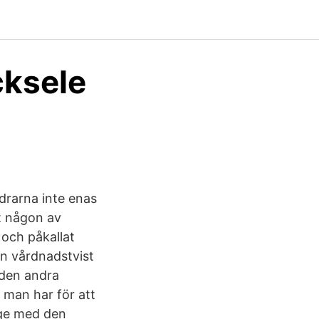
cksele
rarna inte enas
t någon av
och påkallat
En vårdnadstvist
 den andra
 man har för att
nge med den