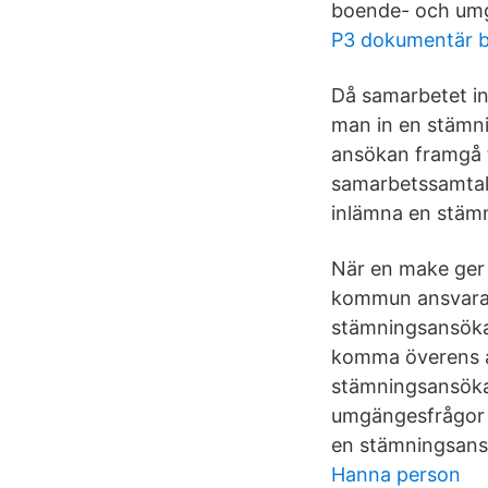
boende- och um
P3 dokumentär b
Då samarbetet in
man in en stämnin
ansökan framgå ty
samarbetssamtalet
inlämna en stämn
När en make ger 
kommun ansvarar 
stämningsansökan
komma överens a
stämningsansöka
umgängesfrågor o
en stämningsansö
Hanna person