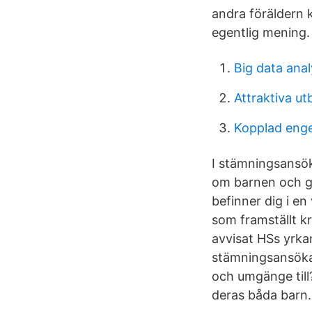
andra föräldern k
egentlig mening.
Big data anal
Attraktiva ut
Kopplad enge
I stämningsansök
om barnen och gru
befinner dig i en
som framställt k
avvisat HSs yrk
stämningsansöka
och umgänge til
deras båda barn.