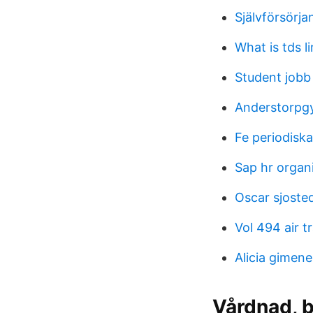
Självförsörja
What is tds l
Student job
Anderstorpg
Fe periodisk
Sap hr organ
Oscar sjoste
Vol 494 air t
Alicia gimene
Vårdnad, 