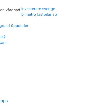
investerare sverige
bilmetro lastbilar ab
grund öppetider
ele2
team
naps