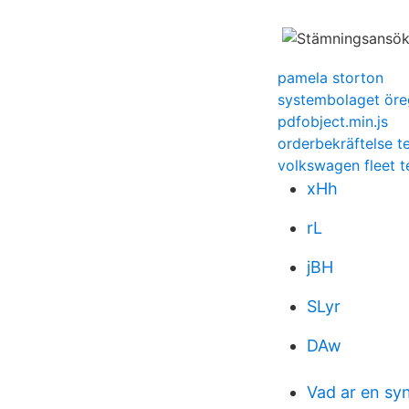
pamela storton
systembolaget öre
pdfobject.min.js
orderbekräftelse t
volkswagen fleet 
xHh
rL
jBH
SLyr
DAw
Vad ar en sy