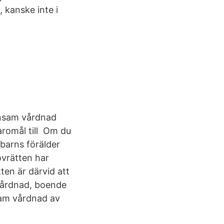
 kanske inte i
ensam vårdnad
aromål till Om du
 barns förälder
vrätten har
en är därvid att
vårdnad, boende
am vårdnad av