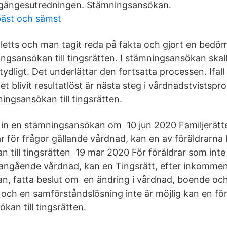
gängesutredningen. Stämningsansökan.
äst och sämst
letts och man tagit reda på fakta och gjort en bedö
gsansökan till tingsrätten. I stämningsansökan skall 
dligt. Det underlättar den fortsatta processen. Ifall
 blivit resultatlöst är nästa steg i vårdnadstvistspr
ingsansökan till tingsrätten.
in en stämningsansökan om 10 jun 2020 Familjerätte
för frågor gällande vårdnad, kan en av föräldrarna 
 till tingsrätten 19 mar 2020 För föräldrar som inte 
ngående vårdnad, kan en Tingsrätt, efter inkomme
n, fatta beslut om en ändring i vårdnad, boende oc
ch en samförståndslösning inte är möjlig kan en för
kan till tingsrätten.