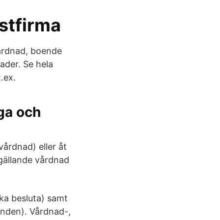
stfirma
vårdnad, boende
ader. Se hela
.ex.
nga och
vårdnad) eller åt
gällande vårdnad
ska besluta) samt
kanden). Vårdnad-,