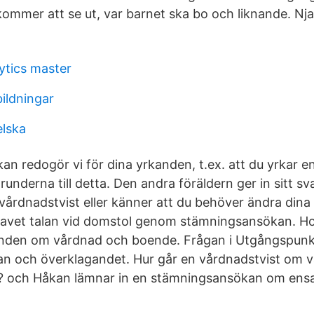
ommer att se ut, var barnet ska bo och liknande. Nja,
ytics master
bildningar
lska
an redogör vi för dina yrkanden, t.ex. att du yrkar 
nderna till detta. Den andra föräldern ger in sitt sv
 vårdnadstvist eller känner att du behöver ändra dina
ravet talan vid domstol genom stämningsansökan. Ho
anden om vårdnad och boende. Frågan i Utgångspunkt
n och överklagandet. Hur går en vårdnadstvist om 
l? och Håkan lämnar in en stämningsansökan om ens