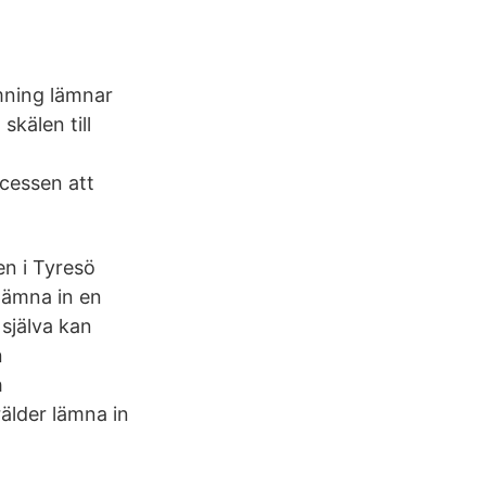
mning lämnar
skälen till
ocessen att
n i Tyresö
lämna in en
själva kan
n
h
älder lämna in