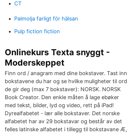
CT
Palmolja farligt för hälsan
Pulp fiction fiction
Onlinekurs Texta snyggt -
Moderskeppet
Finn ord / anagram med dine bokstaver. Tast inn
bokstavene du har og se hvilke muligheter til ord
de gir deg (max 7 bokstaver): NORSK. NORSK
Book Creator. Den enkle måten å lage ebøker
med tekst, bilder, lyd og video, rett på iPad!
Dyrealfabetet - lær alle bokstaver. Det norske
alfabetet har av 29 bokstavar og består av det
felles latinske alfabetet i tillegg til bokstavane Æ,