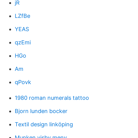
jR
LZfBe
YEAS
qzEmi
HGo
Am
qPovk
1980 roman numerals tattoo
Bjorn lunden bocker
Textil design linköping
Munken visby meny