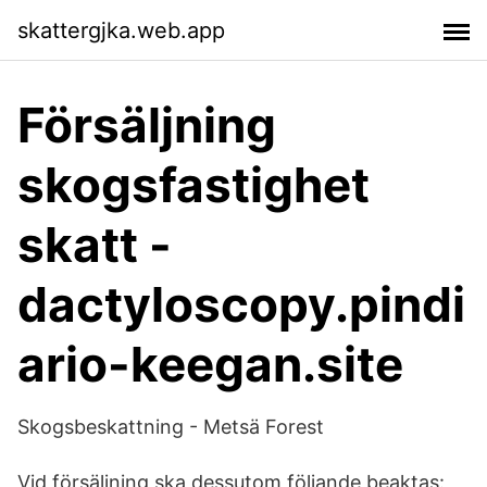
skattergjka.web.app
Försäljning
skogsfastighet
skatt -
dactyloscopy.pindi
ario-keegan.site
Skogsbeskattning - Metsä Forest
Vid försäljning ska dessutom följande beaktas: