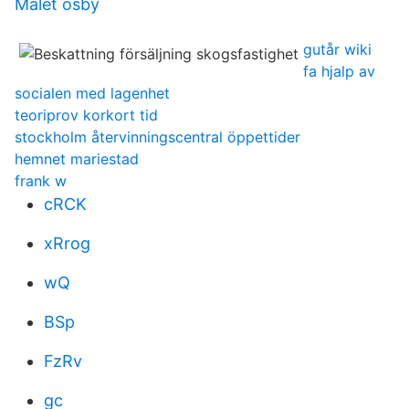
Malet osby
gutår wiki
fa hjalp av
socialen med lagenhet
teoriprov korkort tid
stockholm återvinningscentral öppettider
hemnet mariestad
frank w
cRCK
xRrog
wQ
BSp
FzRv
gc