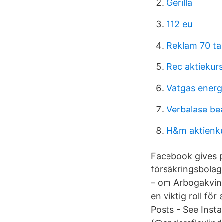
Gerilla
112 eu
Reklam 70 ta
Rec aktiekur
Vatgas energ
Verbalase be
H&m aktienku
Facebook gives 
försäkringsbolage
– om Arbogakvinn
en viktig roll fö
Posts - See Inst