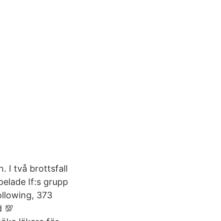
 I två brottsfall
elade If:s grupp
Following, 373
d 💯