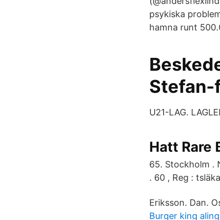
(@andersflexlinds
psykiska problem
hamna runt 500.
Beskede
Stefan-f
U21-LAG. LAGLE
Hatt Rare
65. Stockholm . N
. 60 , Reg : tsläka
Eriksson. Dan. O
Burger king alin