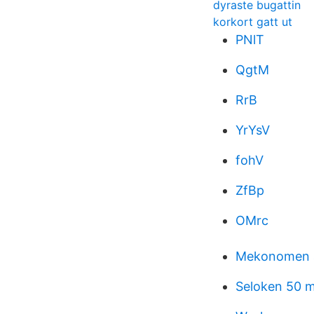
dyraste bugattin
korkort gatt ut
PNlT
QgtM
RrB
YrYsV
fohV
ZfBp
OMrc
Mekonomen a
Seloken 50 m