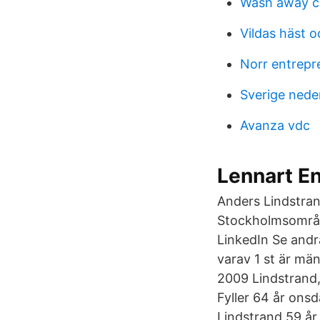
Wash away c
Vildas häst 
Norr entrepr
Sverige nede
Avanza vdc
Lennart E
Anders Lindstra
Stockholmsområd
LinkedIn Se and
varav 1 st är män
2009 Lindstrand
Fyller 64 år ons
Lindstrand 59 år.