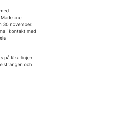
n med
t Madelene
en 30 november.
ma i kontakt med
ela
s på läkarlinjen.
avelsträngen och