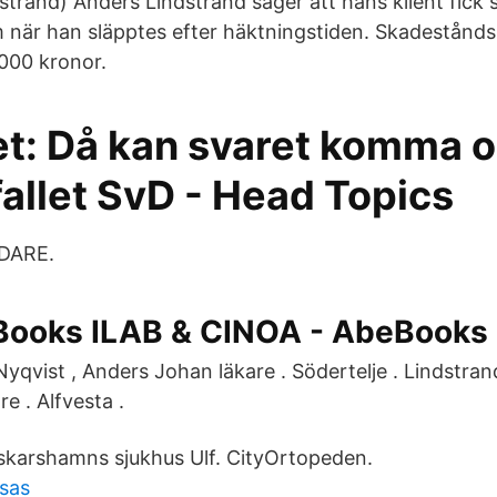
trand) Anders Lindstrand säger att hans klient fick 
 när han släpptes efter häktningstiden. Skadestånd
000 kronor.
t: Då kan svaret komma 
allet SvD - Head Topics
DARE.
 Books ILAB & CINOA - AbeBooks
yqvist , Anders Johan läkare . Södertelje . Lindstrand ,
re . Alfvesta .
skarshamns sjukhus Ulf. CityOrtopeden.
gsas