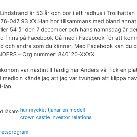
Lindstrand är 53 år och bor i ett radhus i Trollhätta
76-047 93 XX.Han bor tillsammans med bland anna
yller 54 år den 7 december och hans namnsdag är d
nd finns på Facebook Gå med i Facebook för att kom
nd och andra som du känner. Med Facebook kan du d
DERS – Org.nummer: 840120-XXXX.
ekonom var nästintill färdig när Anders väl fick en plat
ill medicin kände jag att jag var tvungen att klippa n
-lån.
hur mycket tjanar en modell
crown castle investor relations
rhetsprogram