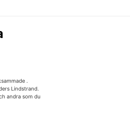
a
ärksammade .
ders Lindstrand.
och andra som du