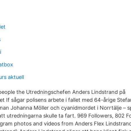
let
s
i
atbox
rs aktuell
people the Utredningschefen Anders Lindstrand på
t If sågar polisens arbete i fallet med 64-årige Stefan.
an Johanna Möller och cyanidmordet i Norrtälje – sp
r att utredningarna skulle ta fart. 969 Followers, 802 
agram photos and videos from Anders Flex Lindstran