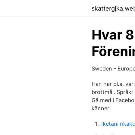
skattergjka.we
Hvar 8
Fören
Sweden - Europe
Han har bl.a. va
brottmål. Språk:
Gå med i Facebo
känner.
Iketani rika