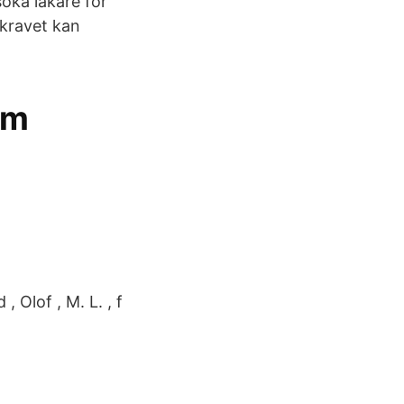
söka läkare för
skravet kan
om
 Olof , M. L. , f