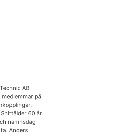
 Technic AB
är medlemmar på
nkopplingar,
 Snittålder 60 år.
 och namnsdag
rta. Anders